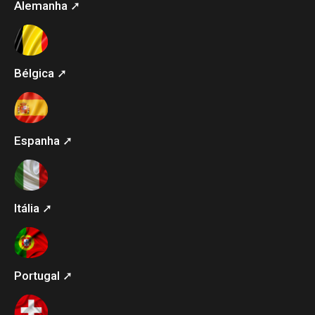
Alemanha ➚
Bélgica ➚
Espanha ➚
Itália ➚
Portugal ➚