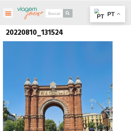
PT
Roteiros Personalizados
20220810_131524