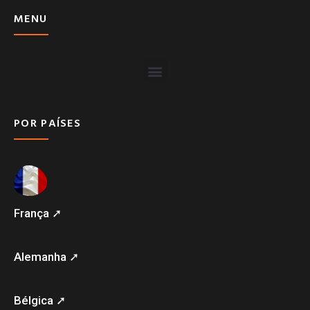
MENU
POR PAÍSES
França ➚
Alemanha ➚
Bélgica ➚