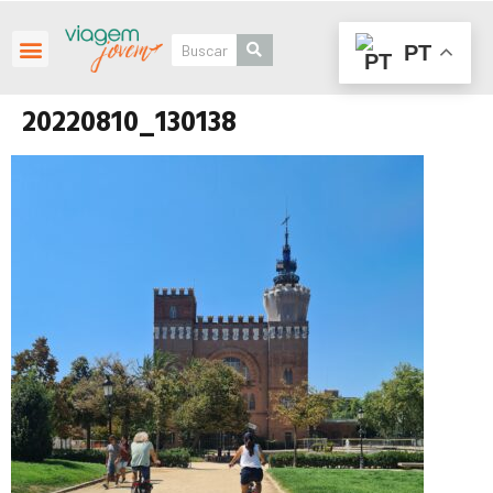
PT
Roteiros Personalizados
20220810_130138