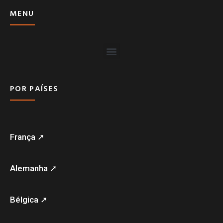
MENU
POR PAÍSES
França ➚
Alemanha ➚
Bélgica ➚