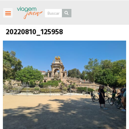
Roteiros Personalizados
20220810_125958