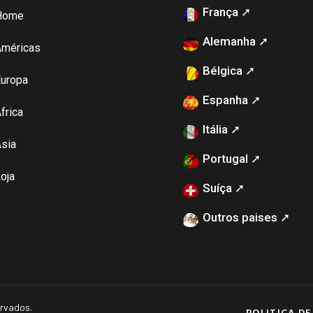
França ➚
Home
Alemanha ➚
Américas
Bélgica ➚
uropa
Espanha ➚
frica
Itália ➚
sia
Portugal ➚
oja
Suíça ➚
Outros paises ➚
ervados.
POLITICA DE