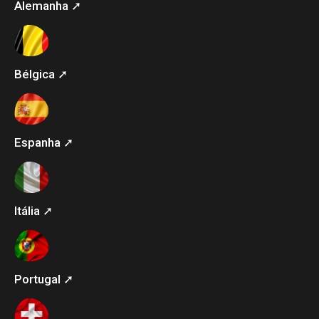
Alemanha ➚
Bélgica ➚
Espanha ➚
Itália ➚
Portugal ➚