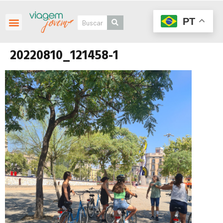
PT
20220810_121458-1