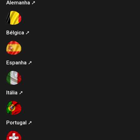
Alemanha ➚
Bélgica ➚
Espanha ➚
Itália ➚
Portugal ➚