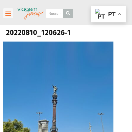
PT
Roteiros Personalizados
20220810_120626-1