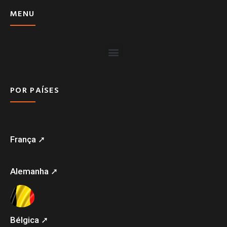
MENU
POR PAÍSES
França ➚
Alemanha ➚
Bélgica ➚