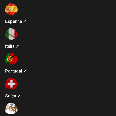
Espanha ➚
Itália ➚
Portugal ➚
Suíça ➚