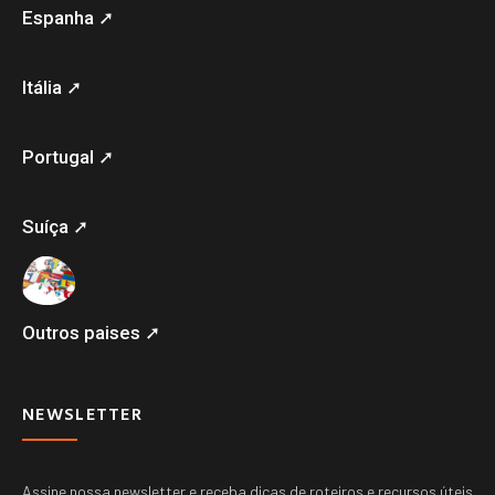
Espanha ➚
Itália ➚
Portugal ➚
Suíça ➚
Outros paises ➚
NEWSLETTER
Assine nossa newsletter e receba dicas de roteiros e recursos úteis