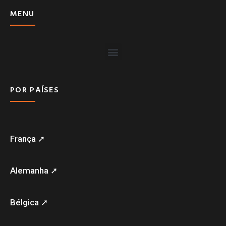
MENU
POR PAÍSES
França ➚
Alemanha ➚
Bélgica ➚