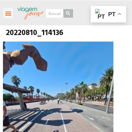
PT
Roteiros Personalizados
20220810_114136