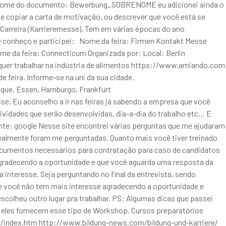
 O nome do documento: Bewerbung_SOBRENOME eu adicionei ainda o
e copiar a carta de motivação, ou descrever que você está se
e Carreira (Karrieremesse). Tem em várias épocas do ano
e conheço e participei: Nome da feira: Firmen Kontakt Messe
da feira: Connecticum Organizada por: Local: Berlin
uer trabalhar na indústria de alimentos https://www.amiando.com
 feira. Informe-se na uni da sua cidade.
ique, Essen, Hamburgo, Frankfurt
. Eu aconselho a ir nas feiras já sabendo a empresa que você
tividades que serão desenvolvidas, dia-a-dia do trabalho etc… E
nte: google Nesse site encontrei várias perguntas que me ajudaram
 realmente foram me perguntadas. Quanto mais você tiver treinado
 documentos necessários para contratação para caso de candidatos
gradecendo a oportunidade e que você aguarda uma resposta da
 interesse. Seja perguntando no final da entrevista, sendo
e você não tem mais interesse agradecendo a oportunidade e
colheu outro lugar pra trabalhar. PS: Algumas dicas que passei
se eles fornecem esse tipo de Workshop. Cursos preparatórios
f/index.htm http://www.bildung-news.com/bildung-und-karriere/