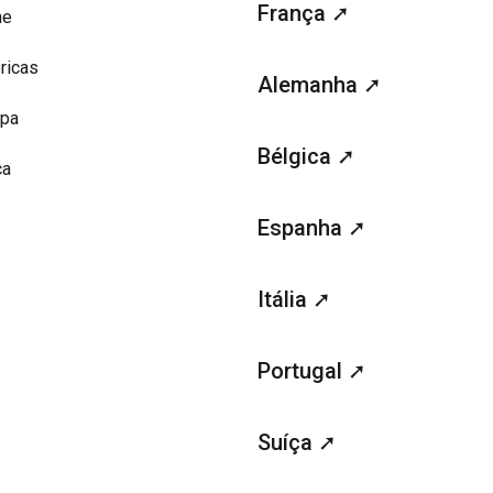
França ➚
me
ricas
Alemanha ➚
opa
Bélgica ➚
ca
Espanha ➚
Itália ➚
Portugal ➚
Suíça ➚