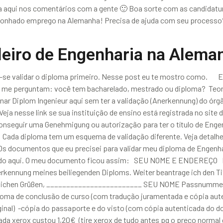
a aqui nos comentários com a gente 🙂 Boa sorte com as candidatur
 sonhado emprego na Alemanha! Precisa de ajuda com seu processo?
leiro de Engenharia na Alema
ve-se validar o diploma primeiro. Nesse post eu te mostro como. E
as me perguntam: você tem bacharelado, mestrado ou diploma? Teo
 Diplom Ingenieur aqui sem ter a validação (Anerkennung) do órgão 
Veja nesse link se sua instituição de ensino está registrada no sit
onseguir uma Genehmigung ou autorização para ter o título de Eng
Cada diploma tem um esquema de validação diferente. Veja detalhe
Os documentos que eu precisei para validar meu diploma de Engenh
nhecido aqui. O meu documento ficou assim: SEU NOME E ENDER
kennung meines beiliegenden Diploms. Weiter beantrage ich den Titel
reundlichen Grüßen, ________________________ SEU NOME Passnumm
ão de curso (com tradução juramentada e cópia autenticada
nal) -cópia do passaporte e do visto (com cópia autenticada do d
 Cada xerox custou 1,20€ (tire xerox de tudo antes pq o preço norma