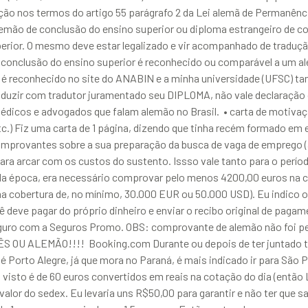
ção nos termos do artigo 55 parágrafo 2 da Lei alemã de Permanênc
 alemão de conclusão do ensino superior ou diploma estrangeiro de 
erior. O mesmo deve estar legalizado e vir acompanhado de traduçã
e conclusão do ensino superior é reconhecido ou comparável a um a
 é reconhecido no site do ANABIN e a minha universidade (UFSC) tam
aduzir com tradutor juramentado seu DIPLOMA, não vale declaração 
 médicos e advogados que falam alemão no Brasil. • carta de motiv
tc.) Fiz uma carta de 1 página, dizendo que tinha recém formado em 
omprovantes sobre a sua preparação da busca de vaga de emprego (a
a arcar com os custos do sustento. Issso vale tanto para o perío
Na época, era necessário comprovar pelo menos 4200,00 euros na c
a cobertura de, no mínimo, 30.000 EUR ou 50.000 USD). Eu indico 
deve pagar do próprio dinheiro e enviar o recibo original de pagam
o com a Seguros Promo. OBS: comprovante de alemão não foi pedid
ALEMÃO!!!! Booking.com Durante ou depois de ter juntado todo
 Porto Alegre, já que mora no Paraná, é mais indicado ir para São P
 do visto é de 60 euros convertidos em reais na cotação do dia (ent
valor do sedex. Eu levaria uns R$50,00 para garantir e não ter que 