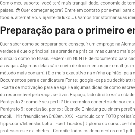
Com o meu suporte, você terá mais tranquilidade, economia de temp
países. 📩 Quer começar agora? Entre em contato por e-mail para 
foodie, alternativo, viajante de luxo…). Vamos transformar suas i
Preparação para o primeiro 
Quer saber como se preparar para conseguir um emprego na Alemanha
verdade é que o principal se aprende na prática, mas quanto mais 
currículo como no Brasil. Pedem um MONTE de documento para cada c
as vagas. Algumas delas são: envio de documentos por email (na m
método mais comum). (E o mais exaustivo na minha opinião, pq a ma
Documentos para a candidatura Fonte: google -capa ou deckblat
-carta de motivação para a vaga Há algumas dicas de como escreve
do responsável pela vaga, se tiver. Espaço, lado direito vai a cida
Parágrafo 2: como é seu perfil? De exemplos concretos de por ex.
Parágrafo 5: conclusão, por ex: Über die Einladung zu einem persön
mobil. Mit freundlichen Grüßen, XXX -currículo com FOTO profiss
tipps.com/lebenslauf.php -certificados (Diploma do curso, certific
professores e ex-chefes. Compile todos os documentos em 1 pdf só 