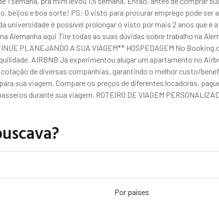
é de 1 semana, pra mim levou 1,5 semana. Então, antes de comprar 
o. beijos e boa sorte! PS: O visto para procurar emprego pode ser 
da universidade é possível prolongar o visto por mais 2 anos que é 
na Alemanha aqui Tire todas as suas dúvidas sobre trabalho na Alema
*CONTINUE PLANEJANDO A SUA VIAGEM** HOSPEDAGEM No Booking.com
nquilidade. AIRBNB Já experimentou alugar um apartamento no Airb
cotação de diversas companhias, garantindo o melhor custo/bene
ra sua viagem. Compare os preços de diferentes locadoras, pague
s e passeios durante sua viagem. ROTEIRO DE VIAGEM PERSONALIZADO
buscava?
Por países