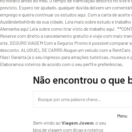
no horário antes do meu. O tempo de tramitação descrito no site 
previsto. Espero ter ajudado, qualquer dúvida deixem um comentári
emprego e queira continuar os estudos aqui. Com a carta de aceite 
Ausländerbehörde da sua cidade. Leia mais sobre estudo e trabalho 
Alemanha aqui Leia sobre como tirar visto de trabalho aqui *
Reserve com direito a cancelamento gratuito e viaje com mais tra
site. SEGURO VIAGEM Com a Seguros Promo é possível comparar a 
desconto. ALUGUEL DE CARRO Alugue um veículo com a RentCars pa
filas! Garanta já o seu ingresso para atrações turísticas, museu
Elaboramos roteiros de acordo com o seu perfil e preferências.
Não encontrou o que 
Menu
Bem-vindo ao
Viagem Jovem
, o seu
blog de viagem com dicas e roteiros