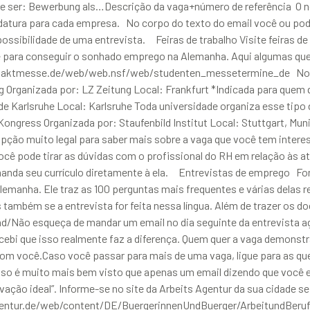
deve ser: Bewerbung als…Descrição da vaga+número de referência
idatura para cada empresa. No corpo do texto do email você ou pod
possibilidade de uma entrevista. Feiras de trabalho Visite feiras d
e para conseguir o sonhado emprego na Alemanha. Aqui algumas qu
ontaktmesse.de/web/web.nsf/web/studenten_messetermine_de Nome 
ganizada por: LZ Zeitung Local: Frankfurt *Indicada para quem q
 Karlsruhe Local: Karlsruhe Toda universidade organiza esse tipo de
ngress Organizada por: Staufenbild Institut Local: Stuttgart, Mun
 muito legal para saber mais sobre a vaga que você tem interesse
você pode tirar as dúvidas com o profissional do RH em relação às a
manda seu currículo diretamente à ela. Entrevistas de emprego Fo
lemanha. Ele traz as 100 perguntas mais frequentes e várias delas
 também se a entrevista for feita nessa língua. Além de trazer os
/Não esqueça de mandar um email no dia seguinte da entrevista a
cebi que isso realmente faz a diferença. Quem quer a vaga demonstra
om você.Caso você passar para mais de uma vaga, ligue para as qu
sso é muito mais bem visto que apenas um email dizendo que você es
ivação ideal”. Informe-se no site da Arbeits Agentur da sua cidade 
agentur.de/web/content/DE/BuergerinnenUndBuerger/ArbeitundBeru