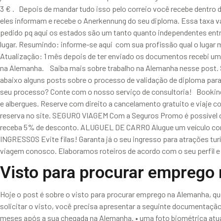
3 € . Depois de mandar tudo isso pelo correio você recebe dentro 
eles informam e recebe o Anerkennung do seu diploma. Essa taxa va
pedido pq aqui os estados são um tanto quanto independentes en
lugar. Resumindo: informe-se aqui com sua profissão qual o lugar 
Atualização: 1 mês depois de ter enviado os documentos recebi uma
na Alemanha. Saiba mais sobre trabalho na Alemanha nesse post. 
abaixo alguns posts sobre o processo de validação de diploma para 
seu processo? Conte com o nosso serviço de consultoria! Boo
e albergues. Reserve com direito a cancelamento gratuito e viaje
reserva no site. SEGURO VIAGEM Com a Seguros Promo é possível 
receba 5% de desconto. ALUGUEL DE CARRO Alugue um veículo com a
INGRESSOS Evite filas! Garanta já o seu ingresso para atrações 
viagem conosco. Elaboramos roteiros de acordo com o seu perfil e 
Visto para procurar emprego
Hoje o post é sobre o visto para procurar emprego na Alemanha, qu
solicitar o visto, você precisa apresentar a seguinte documentaçã
meses após a sua chegada na Alemanha. • uma foto biométrica atual