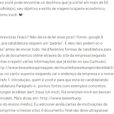
o você pode encontrar os destinos que já visitei em mais de 50
ido(s), seu objetivo e estilo de viagem (viajante econômico,
 como você. ❤️
revistas finais? Não deixe de ler esse post! Fonte: google A
s pra candidatura seguem um “padrão”. E eles não pedem só o
” antes de enviar tudo. Há diferentes formas de candidatura para
nvio de documentos online através do site da empresa (segundo
as e repetir várias informações que já estão no seu Currículo).
m: http://www.bewerbungsmappen.de/musterbewerbungen/deckblatt/
na, no canto superior esquerdo vai o endereço da empresa e o nome
ágrafo 1: introdução, quem é você e para que está se candidatando
candidatura Parágrafo 4: pontos fortes com exemplos concretos
ungen erzählen darf, freue ich mich. Sie erreichen mich am besten
se modelo Mais dicas em: http://www.bewerbung-
ão do ensino médio). Eu adicionei ainda cartas de motivações de
omprima-o (nesse site). O documento final não deve ultrapassar