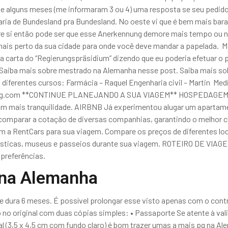
de alguns meses (me informaram 3 ou 4) uma resposta se seu pedido
ria de Bundesland pra Bundesland. No oeste vi que é bem mais barat
tre si então pode ser que esse Anerkennung demore mais tempo ou
mais perto da sua cidade para onde você deve mandar a papelada. M
 carta do “Regierungspräsidium” dizendo que eu poderia efetuar o p
Saiba mais sobre mestrado na Alemanha nesse post. Saiba mais sob
diferentes cursos: Farmácia – Raquel Engenharia civil – Martin Med
king.com **CONTINUE PLANEJANDO A SUA VIAGEM** HOSPEDAGEM No
 com mais tranquilidade. AIRBNB Já experimentou alugar um apartam
comparar a cotação de diversas companhias, garantindo o melhor 
 RentCars para sua viagem. Compare os preços de diferentes loca
turísticas, museus e passeios durante sua viagem. ROTEIRO DE VIA
preferências.
 na Alemanha
e dura 6 meses. É possível prolongar esse visto apenas com o cont
o no original com duas cópias simples: • Passaporte Se atente à va
 (3,5 x 4,5 cm com fundo claro) é bom trazer umas a mais pq na Al