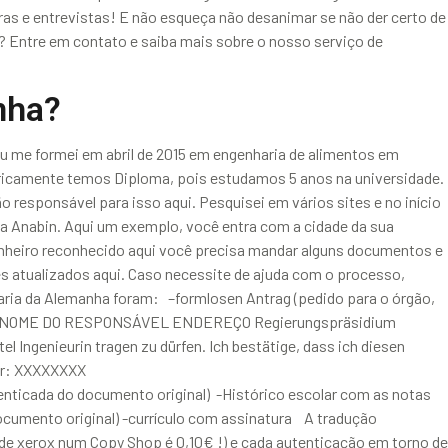
as e entrevistas! E não esqueça não desanimar se não der certo de
 Entre em contato e saiba mais sobre o nosso serviço de
nha?
u me formei em abril de 2015 em engenharia de alimentos em
ricamente temos Diploma, pois estudamos 5 anos na universidade.
responsável para isso aqui. Pesquisei em vários sites e no início
e da Anabin. Aqui um exemplo, você entra com a cidade da sua
enheiro reconhecido aqui você precisa mandar alguns documentos e
s atualizados aqui. Caso necessite de ajuda com o processo,
aria da Alemanha foram: –formlosen Antrag (pedido para o órgão,
EÇO NOME DO RESPONSÁVEL ENDEREÇO Regierungspräsidium
 Ingenieurin tragen zu dürfen. Ich bestätige, dass ich diesen
er: XXXXXXXX
 do documento original) -Histórico escolar com as notas
ocumento original) -currículo com assinatura A tradução
l de xerox num Copy Shop é 0,10€ !) e cada autenticação em torno de