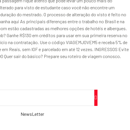
sua passagem fique atento que pode levar um pouco mais do
alterado para visto de estudante caso você não encontre um
a duração do mestrado. O processo de alteração do visto é feito no
nha aqui As principais diferenças entre o trabalho no Brasil e na
 estão cadastradas as melhores opções de hotéis e albergues.
nb? Ganhe R$130 em créditos para usar em sua primeira reserva no
fício na contratação. Use o código VIAGEMJOVEM5 e receba 5% de
 em Reais, sem IOF e parcelado em até 12 vezes. INGRESSOS Evite
 Quer sair do básico? Prepare seu roteiro de viagem conosco.
NewsLetter