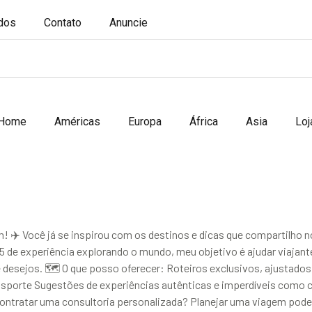
ados
Contato
Anuncie
Home
Américas
Europa
África
Asia
Loj
 ✈️ Você já se inspirou com os destinos e dicas que compartilho n
 de experiência explorando o mundo, meu objetivo é ajudar viajan
 desejos. 🗺️ O que posso oferecer: Roteiros exclusivos, ajustados
porte Sugestões de experiências autênticas e imperdíveis como c
 contratar uma consultoria personalizada? Planejar uma viagem pod