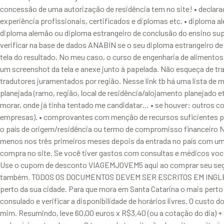
concessão de uma autorização de residência tem no site! • declara
experiência profissionais, certificados e diplomas etc. • diploma
diploma alemão ou diploma estrangeiro de conclusão do ensino sup
verificar na base de dados ANABIN se o seu diploma estrangeiro d
tela do resultado. No meu caso, o curso de engenharia de alimentos
um screenshot da tela e anexe junto à papelada. Não esqueça de tr
tradutores juramentados por região. Nesse link tb há uma lista de
planejada (ramo, região, local de residência/alojamento planejado e
morar, onde já tinha tentado me candidatar… • se houver: outros c
empresas). • comprovantes com menção de recursos suficientes par
o país de origem/residência ou termo de compromisso financeiro 
menos nos três primeiros meses depois da entrada no país com um
compra no site. Se você tiver gastos com consultas e médicos você 
Use o cupom de desconto VIAGEMJOVEM5 aqui ao comprar seu segur
também. TODOS OS DOCUMENTOS DEVEM SER ESCRITOS EM INGLÊS OU 
perto da sua cidade. Para que mora em Santa Catarina o mais perto é
consulado e verificar a disponibilidade de horários livres. O custo
mim. Resumindo, leve 60,00 euros x R$3,40 (ou a cotação do dia) + 