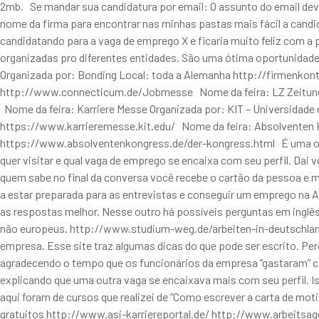
2mb. Se mandar sua candidatura por email: O assunto do email 
nome da firma para encontrar nas minhas pastas mais fácil a cand
candidatando para a vaga de emprego X e ficaria muito feliz com a 
organizadas pro diferentes entidades. São uma ótima oportunidad
Organizada por: Bonding Local: toda a Alemanha http://firmenk
http://www.connecticum.de/Jobmesse Nome da feira: LZ Zeitung Or
Nome da feira: Karriere Messe Organizada por: KIT – Universidade de
https://www.karrieremesse.kit.edu/ Nome da feira: Absolventen Ko
https://www.absolventenkongress.de/der-kongress.html É uma opção
quer visitar e qual vaga de emprego se encaixa com seu perfil. Dai 
quem sabe no final da conversa você recebe o cartão da pessoa e 
a estar preparada para as entrevistas e conseguir um emprego na A
as respostas melhor. Nesse outro há possíveis perguntas em inglês
não europeus. http://www.studium-weg.de/arbeiten-in-deutschland
empresa. Esse site traz algumas dicas do que pode ser escrito. Per
agradecendo o tempo que os funcionários da empresa “gastaram” c
explicando que uma outra vaga se encaixava mais com seu perfil. I
aqui foram de cursos que realizei de “Como escrever a carta de mot
gratuitos http://www.asi-karriereportal.de/ http://www.arbeits