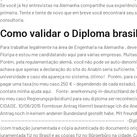
Se você já fez entrevistas na Alemanha compartilhe sua experiênci
primeira. Tente e tente de novo que em breve você encontrará seu
consultoria.
Como validar o Diploma brasi
Para trabalhar legalmente na área de Engenharia na Alemanha , de
Floripa e estou me candidatando aqui para várias empresas. Muit
Porém, pela regulamentação alemã, você não pode se auto-denominar
achava que apenas a declaração do site do Anabin seria suficiente. 
universidade e caso ela apareça no sistema, ótimo! Porém, para c
pagar uma taxa (no meu caso 250 € – dependendo de cada estado). 
contate minha ajuda aqui. Fonte: anerkennung-in-deutschland.de 
no meu caso Regierungspräsidium) para seu diploma ser reco
CIDADE, 10/06/2015 Formloser Antrag Hiermit beantrage ich die Aner
Antrag noch in keinem anderen Bundesland gestellt habe. Mit f
————————————————————————————————————– -Diploma de conclus
(com tradução juramentada e cópia autenticada do documento origi
juramentada fiz no Brasil e as cópias fiz no Bürgerbüro na cidade.