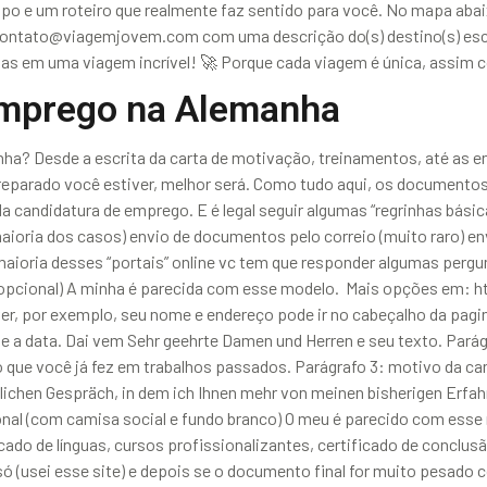
o e um roteiro que realmente faz sentido para você. No mapa abaix
contato@viagemjovem.com com uma descrição do(s) destino(s) escolh
deias em uma viagem incrível! 🚀 Porque cada viagem é única, assim
emprego na Alemanha
? Desde a escrita da carta de motivação, treinamentos, até as ent
preparado você estiver, melhor será. Como tudo aqui, os documento
andidatura de emprego. E é legal seguir algumas “regrinhas básicas
aioria dos casos) envio de documentos pelo correio (muito raro) e
ioria desses “portais” online vc tem que responder algumas pergunt
t (opcional) A minha é parecida com esse modelo. Mais opções e
r, por exemplo, seu nome e endereço pode ir no cabeçalho da pagi
de e a data. Dai vem Sehr geehrte Damen und Herren e seu texto. Par
 o que você já fez em trabalhos passados. Parágrafo 3: motivo da 
lichen Gespräch, in dem ich Ihnen mehr von meinen bisherigen Erfahr
ional (com camisa social e fundo branco) O meu é parecido com es
ado de línguas, cursos profissionalizantes, certificado de conclus
(usei esse site) e depois se o documento final for muito pesado c