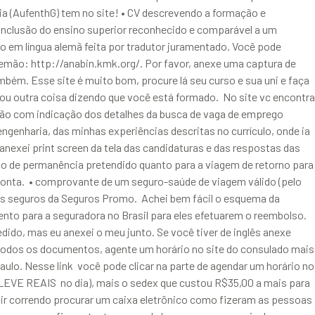
ia (AufenthG) tem no site! • CV descrevendo a formação e
conclusão do ensino superior reconhecido e comparável a um
o em língua alemã feita por tradutor juramentado. Você pode
lemão: http://anabin.kmk.org/. Por favor, anexe uma captura de
bém. Esse site é muito bom, procure lá seu curso e sua uni e faça
ou outra coisa dizendo que você está formado. No site vc encontra
ação com indicação dos detalhes da busca de vaga de emprego
engenharia, das minhas experiências descritas no currículo, onde ia
nexei print screen da tela das candidaturas e das respostas das
do de permanência pretendido quanto para a viagem de retorno para
onta. • comprovante de um seguro-saúde de viagem válido (pelo
os seguros da Seguros Promo. Achei bem fácil o esquema da
ento para a seguradora no Brasil para eles efetuarem o reembolso.
o, mas eu anexei o meu junto. Se você tiver de inglês anexe
s os documentos, agente um horário no site do consulado mais
aulo. Nesse link você pode clicar na parte de agendar um horário no
ão LEVE REAIS no dia), mais o sedex que custou R$35,00 a mais para
sair correndo procurar um caixa eletrônico como fizeram as pessoas