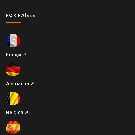
POR PAÍSES
França ➚
Alemanha ➚
Bélgica ➚