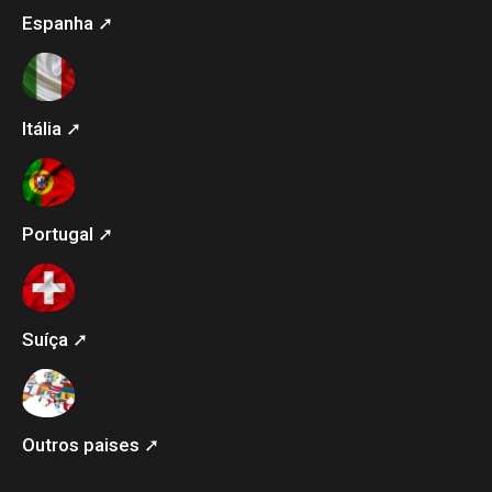
Espanha ➚
Itália ➚
Portugal ➚
Suíça ➚
Outros paises ➚