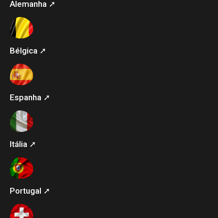
Alemanha ➚
Bélgica ➚
Espanha ➚
Itália ➚
Portugal ➚