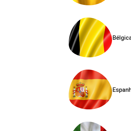
Bélgic
Espan