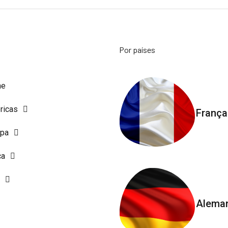
Por países
me
ricas
França
opa
ca
Alema