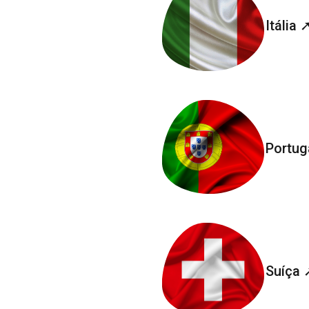
Itália 
Portug
Suíça 