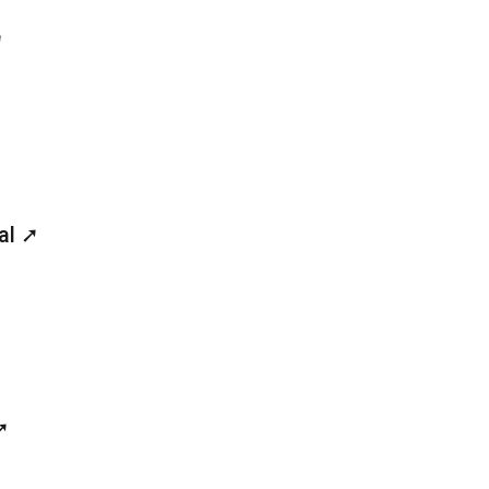
➚
al ➚
➚