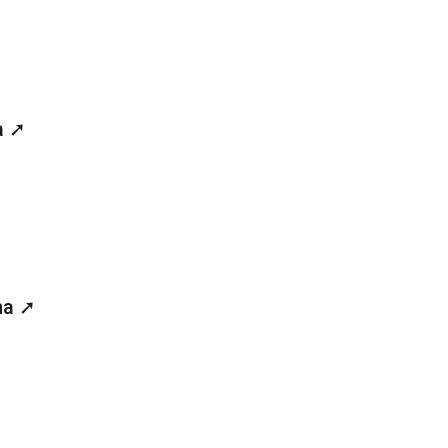
a ➚
ha ➚