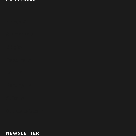
França ➚
Alemanha ➚
Bélgica ➚
Espanha ➚
Itália ➚
Portugal ➚
Suíça ➚
Outros paises ➚
NEWSLETTER