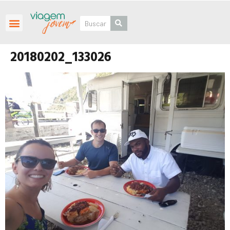
Roteiros Personalizados
20180202_133026