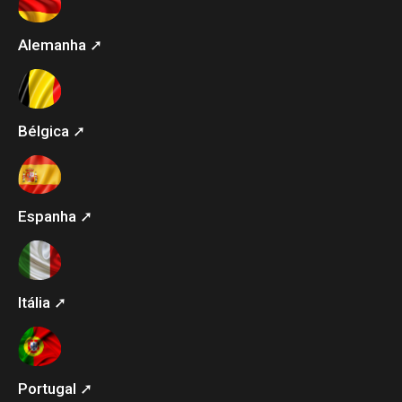
Alemanha ➚
Bélgica ➚
Espanha ➚
Itália ➚
Portugal ➚