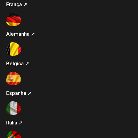
França ➚
Alemanha ➚
Bélgica ➚
Espanha ➚
Itália ➚