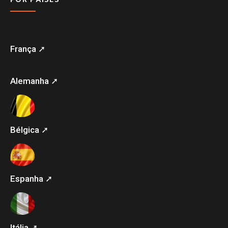
França ➚
Alemanha ➚
Bélgica ➚
Espanha ➚
Itália ➚