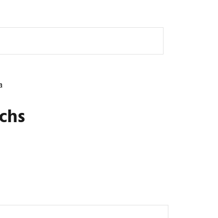
a
chs