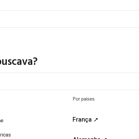
buscava?
Por países
França ➚
me
ricas