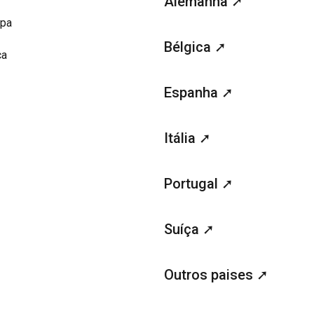
Alemanha ➚
opa
Bélgica ➚
ca
Espanha ➚
Itália ➚
Portugal ➚
Suíça ➚
Outros paises ➚