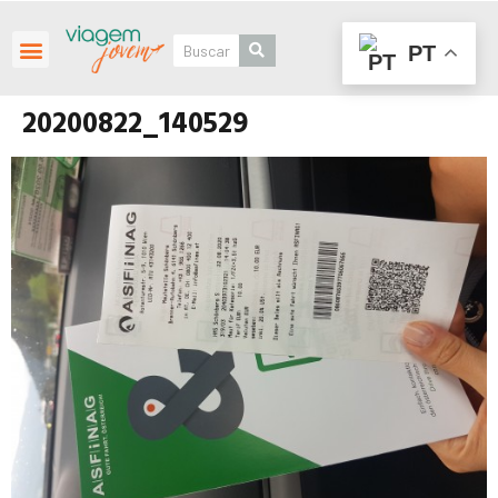
PT
Roteiros Personalizados
20200822_140529