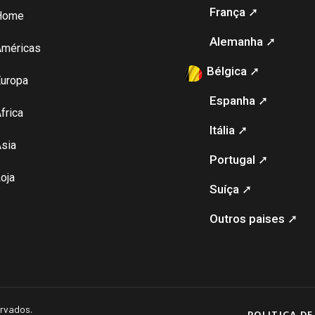
França ➚
Home
Alemanha ➚
Américas
Bélgica ➚
uropa
Espanha ➚
frica
Itália ➚
sia
Portugal ➚
oja
Suíça ➚
Outros paises ➚
ervados.
POLITICA DE