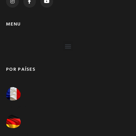
MENU
POR PAÍSES
França ➚
Alemanha ➚