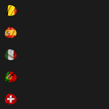
Bélgica ➚
Espanha ➚
Itália ➚
Portugal ➚