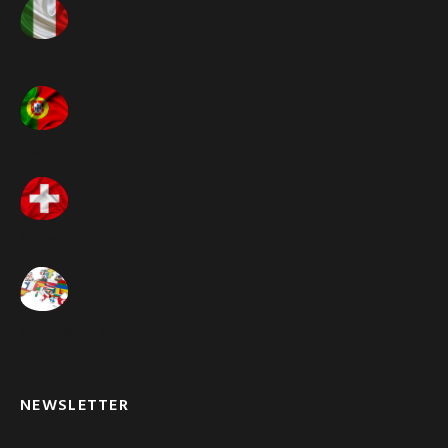
Itália ➚
Portugal ➚
Suíça ➚
Outros paises ➚
NEWSLETTER