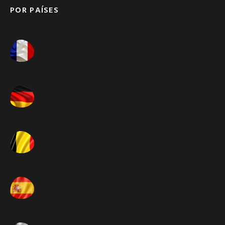
POR PAÍSES
França ➚
Alemanha ➚
Bélgica ➚
Espanha ➚