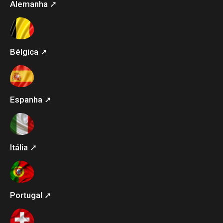
Alemanha ➚
Bélgica ➚
Espanha ➚
Itália ➚
Portugal ➚