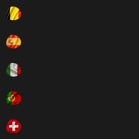
Bélgica ➚
Espanha ➚
Itália ➚
Portugal ➚