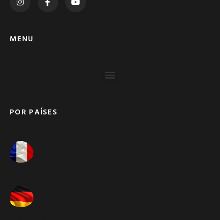
MENU
POR PAÍSES
França ➚
Alemanha ➚