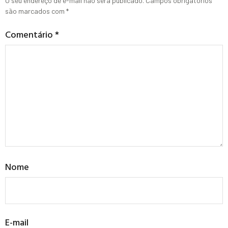
O seu endereço de e-mail não será publicado.
Campos obrigatórios
são marcados com
*
Comentário
*
Nome
E-mail