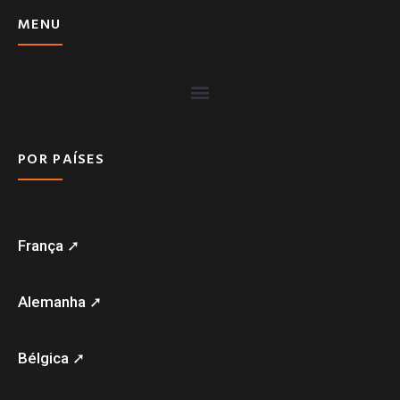
MENU
POR PAÍSES
França ➚
Alemanha ➚
Bélgica ➚