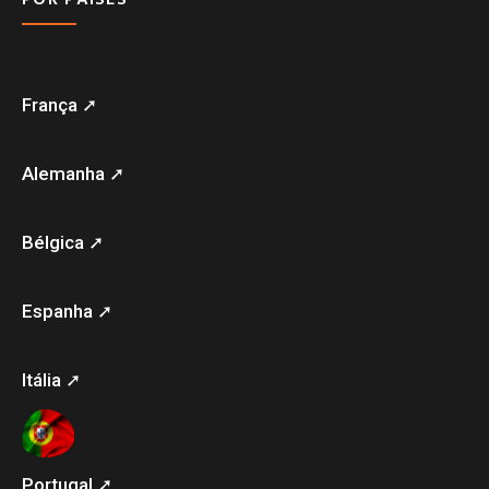
França ➚
Alemanha ➚
Bélgica ➚
Espanha ➚
Itália ➚
Portugal ➚