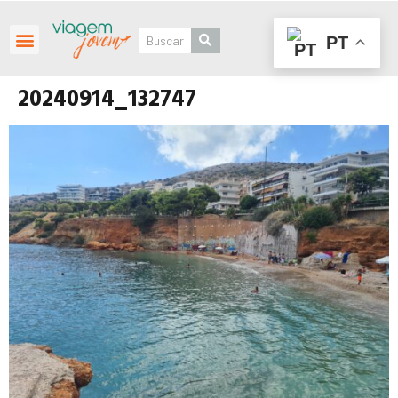
PT
Roteiros Personalizados
20240914_132747