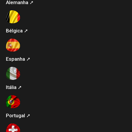
Alemanha ➚
Bélgica ➚
Espanha ➚
Itália ➚
Portugal ➚