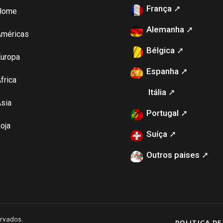
França ➚
Home
Alemanha ➚
Américas
Bélgica ➚
uropa
Espanha ➚
frica
Itália ➚
sia
Portugal ➚
oja
Suíça ➚
Outros paises ➚
ervados.
POLITICA DE