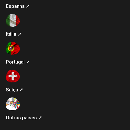
Espanha ➚
Itália ➚
Portugal ➚
Suíça ➚
Outros paises ➚