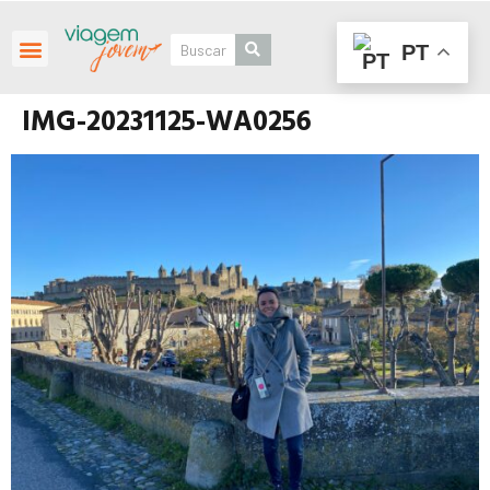
PT
Roteiros Personalizados
IMG-20231125-WA0256