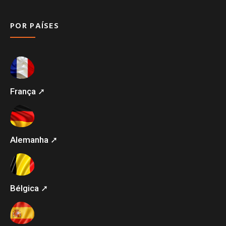
POR PAÍSES
França ➚
Alemanha ➚
Bélgica ➚