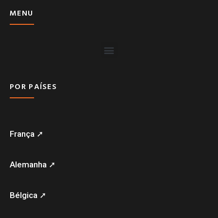
MENU
POR PAÍSES
França ➚
Alemanha ➚
Bélgica ➚