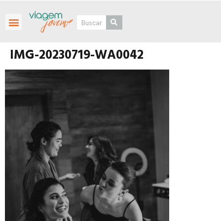
Roteiros Personalizados
IMG-20230719-WA0042