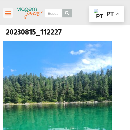
PT
Roteiros Personalizados
20230815_112227