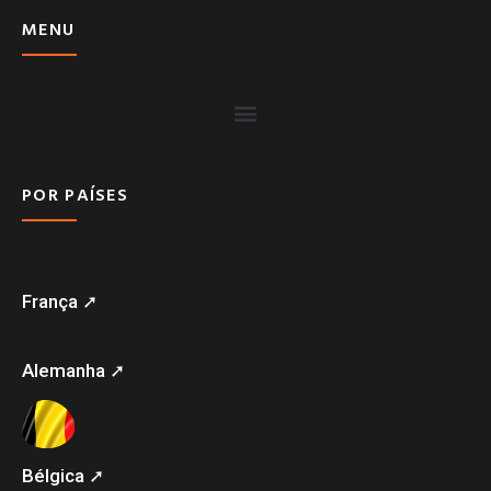
MENU
POR PAÍSES
França ➚
Alemanha ➚
Bélgica ➚