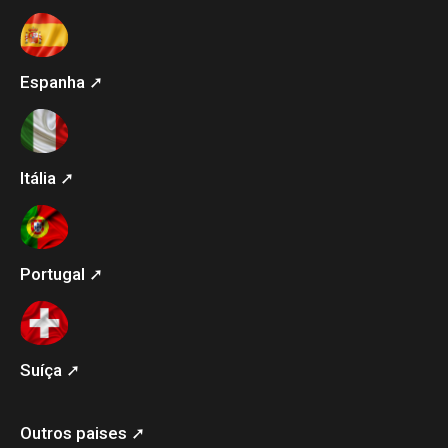
Espanha ➚
Itália ➚
Portugal ➚
Suíça ➚
Outros paises ➚