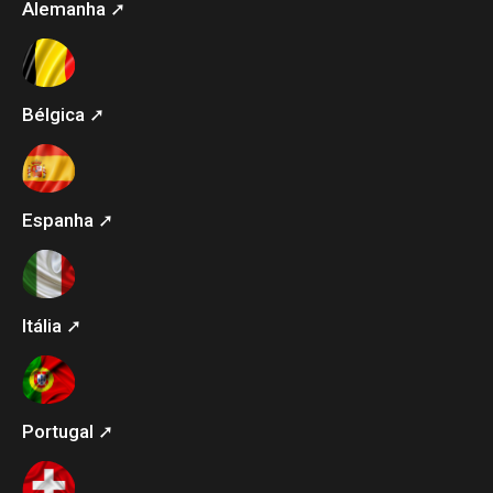
Alemanha ➚
Bélgica ➚
Espanha ➚
Itália ➚
Portugal ➚