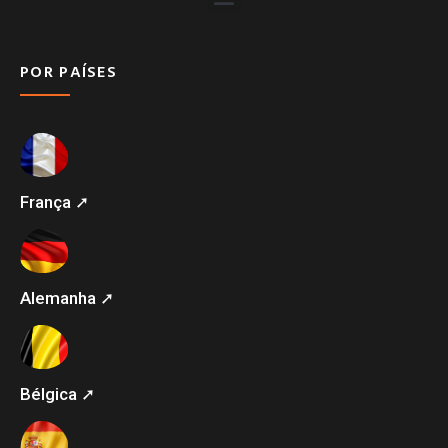
POR PAÍSES
França ➚
Alemanha ➚
Bélgica ➚