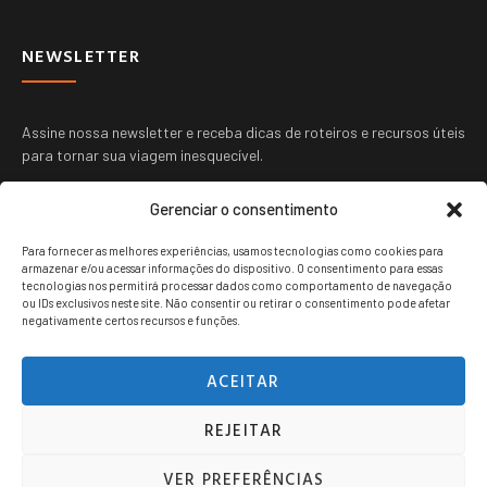
NEWSLETTER
Assine nossa newsletter e receba dicas de roteiros e recursos úteis
para tornar sua viagem inesquecível.
Gerenciar o consentimento
Para fornecer as melhores experiências, usamos tecnologias como cookies para
armazenar e/ou acessar informações do dispositivo. O consentimento para essas
tecnologias nos permitirá processar dados como comportamento de navegação
ou IDs exclusivos neste site. Não consentir ou retirar o consentimento pode afetar
ENVIAR
negativamente certos recursos e funções.
ACEITAR
REJEITAR
Viagem jovem copyright © 2024. Todos os direitos reservados.
VER PREFERÊNCIAS
POLITICA DE PRIVACIDADE
TERMOS DE USO