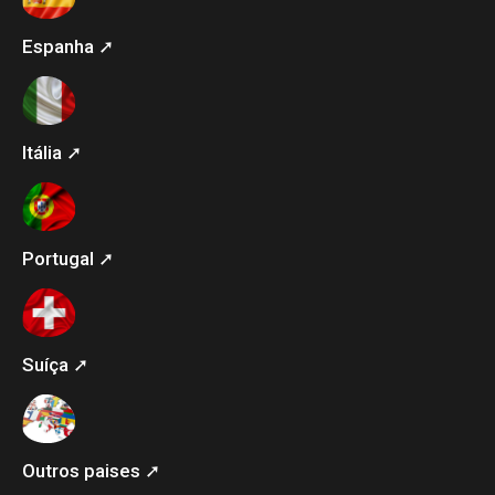
Espanha ➚
Itália ➚
Portugal ➚
Suíça ➚
Outros paises ➚