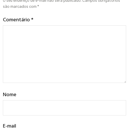
O seu endereço de e-mail não será publicado.
Campos obrigatórios
são marcados com
*
Comentário
*
Nome
E-mail