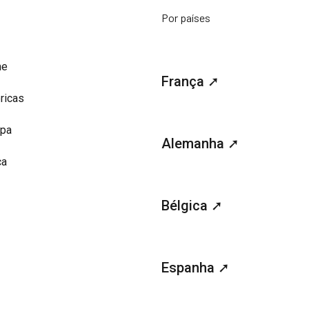
Por países
me
França ➚
ricas
opa
Alemanha ➚
ca
Bélgica ➚
Espanha ➚