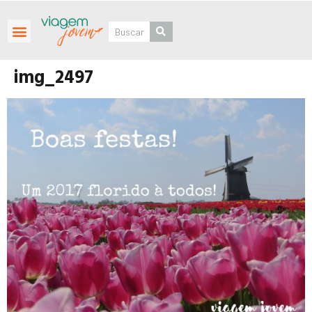
Roteiros Personalizados
img_2497