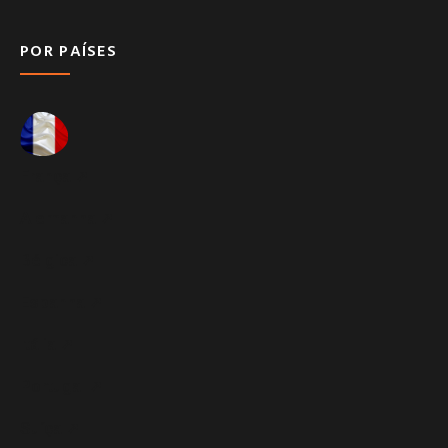
POR PAÍSES
França ➚
Alemanha ➚
Bélgica ➚
Espanha ➚
Itália ➚
Portugal ➚
Suíça ➚