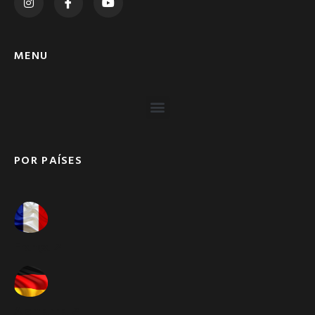
MENU
POR PAÍSES
França ➚
Alemanha ➚