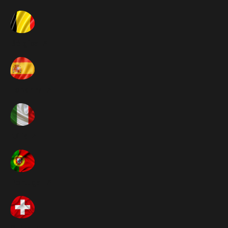
Bélgica ➚
Espanha ➚
Itália ➚
Portugal ➚