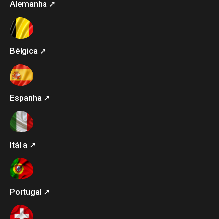
Alemanha ➚
Bélgica ➚
Espanha ➚
Itália ➚
Portugal ➚