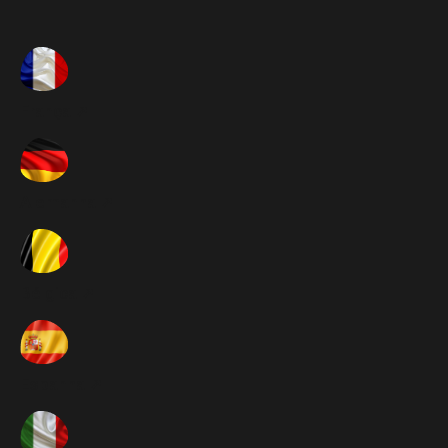
França ➚
Alemanha ➚
Bélgica ➚
Espanha ➚