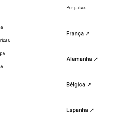
Por países
me
França ➚
ricas
opa
Alemanha ➚
ca
Bélgica ➚
Espanha ➚