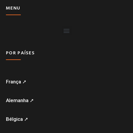
MENU
POR PAÍSES
França ➚
Alemanha ➚
Bélgica ➚