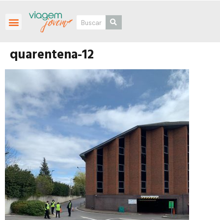
Roteiros Personalizados
quarentena-12