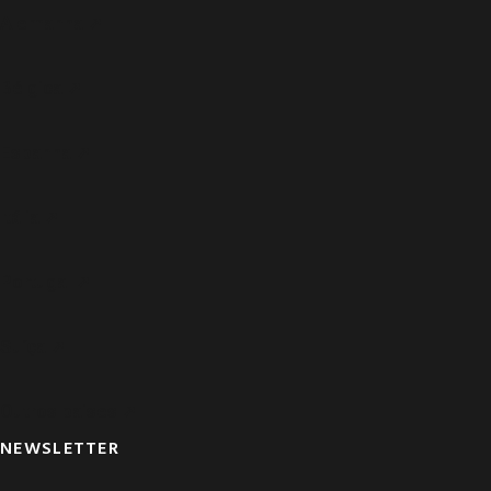
Alemanha ➚
Bélgica ➚
Espanha ➚
Itália ➚
Portugal ➚
Suíça ➚
Outros paises ➚
NEWSLETTER