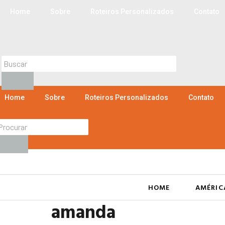
Ir
Home
Sobre
Roteiros Personalizados
Contato
para
o
conteúdo
Home
Sobre
Roteiros Personalizados
Contato
HOME
AMÉRIC
amanda