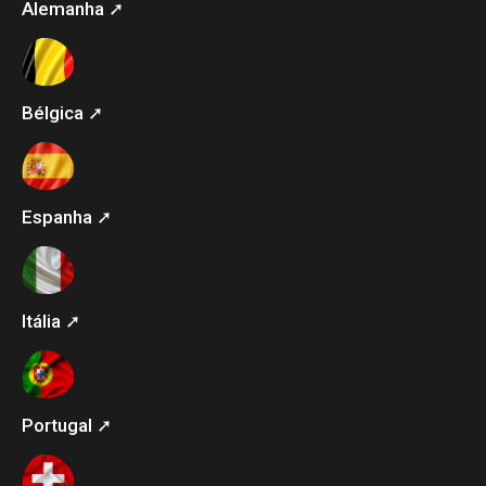
Alemanha ➚
Bélgica ➚
Espanha ➚
Itália ➚
Portugal ➚