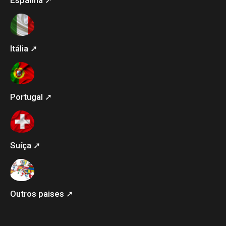
Itália ➚
Portugal ➚
Suíça ➚
Outros paises ➚