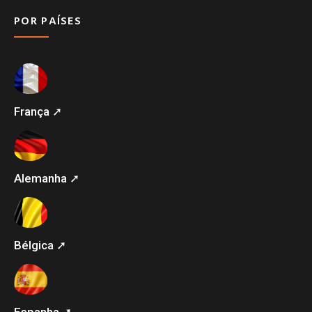
POR PAÍSES
França ➚
Alemanha ➚
Bélgica ➚
Espanha ➚