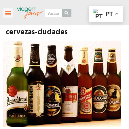
PT
Roteiros Personalizados
cervezas-ciudades