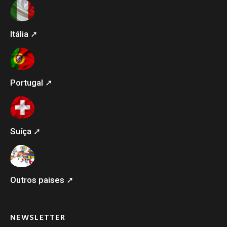
Itália ➚
Portugal ➚
Suíça ➚
Outros paises ➚
NEWSLETTER