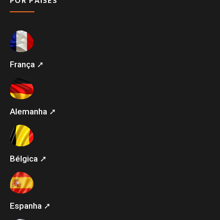
POR PAÍSES
França ➚
Alemanha ➚
Bélgica ➚
Espanha ➚