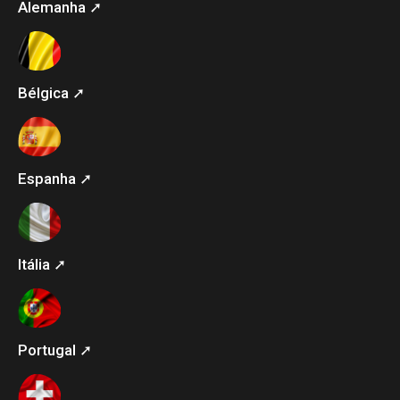
Alemanha ➚
Bélgica ➚
Espanha ➚
Itália ➚
Portugal ➚