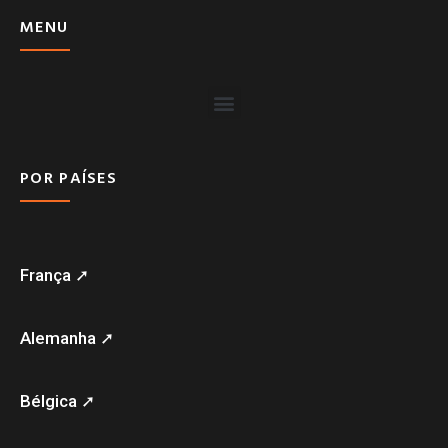
MENU
POR PAÍSES
França ➚
Alemanha ➚
Bélgica ➚