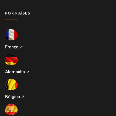
POR PAÍSES
França ➚
Alemanha ➚
Bélgica ➚