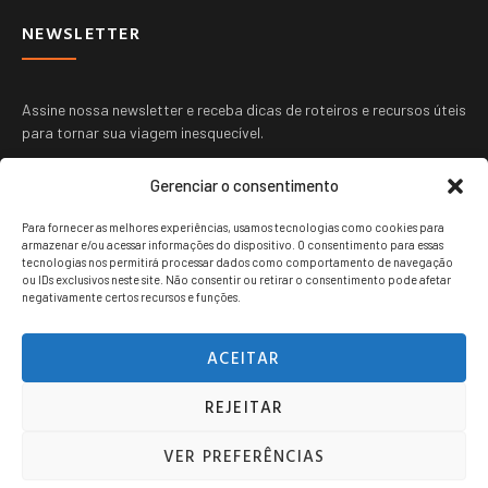
NEWSLETTER
Assine nossa newsletter e receba dicas de roteiros e recursos úteis
para tornar sua viagem inesquecível.
Gerenciar o consentimento
Para fornecer as melhores experiências, usamos tecnologias como cookies para
armazenar e/ou acessar informações do dispositivo. O consentimento para essas
tecnologias nos permitirá processar dados como comportamento de navegação
ou IDs exclusivos neste site. Não consentir ou retirar o consentimento pode afetar
ENVIAR
negativamente certos recursos e funções.
ACEITAR
REJEITAR
Viagem jovem copyright © 2024. Todos os direitos reservados.
VER PREFERÊNCIAS
POLITICA DE PRIVACIDADE
TERMOS DE USO
CONTATO