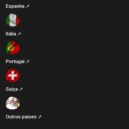
Espanha ➚
Itália ➚
Portugal ➚
Suíça ➚
Outros paises ➚