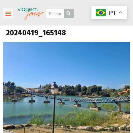
PT
20240419_165148