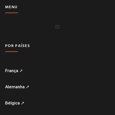
MENU
POR PAÍSES
França ➚
Alemanha ➚
Bélgica ➚