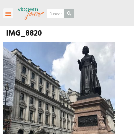
Roteiros Personalizados
IMG_8820